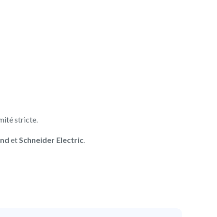
ité stricte.
and
et
Schneider Electric
.