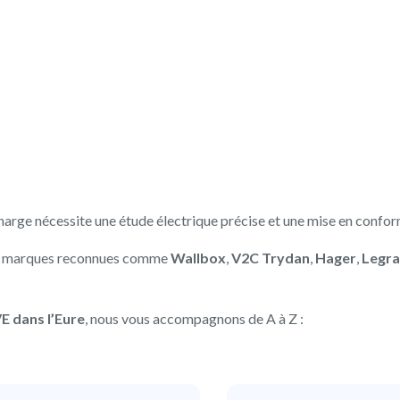
harge nécessite une étude électrique précise et une mise en conform
es marques reconnues comme
Wallbox
,
V2C Trydan
,
Hager
,
Legr
VE dans l’Eure
, nous vous accompagnons de A à Z :