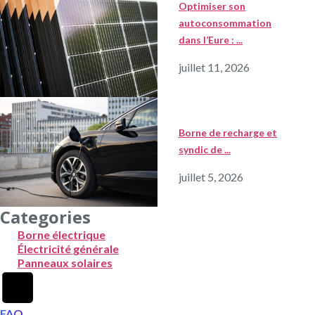
Optimiser son
autoconsommation
dans l’Eure : ...
juillet 11, 2026
Borne de recharge et
syndic de ...
juillet 5, 2026
Categories
Borne électrique
Électricité générale
Panneaux solaires
FAQ