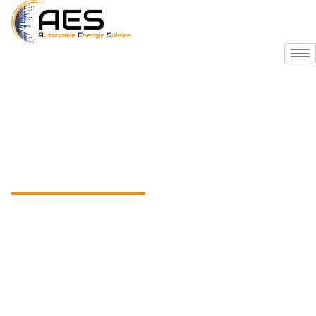
Accueil
Blog
Couplage
panneaux solaires
et borne de