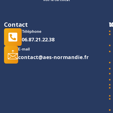
Contact
N
V
Téléphone
06.87.21.22.38
E-mail
contact@aes-normandie.fr