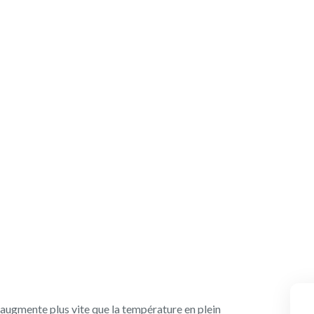
âce aux panneaux
s électriques ?
augmente plus vite que la température en plein