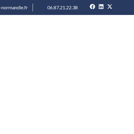
-normandie.fr
06.87.21.22.38