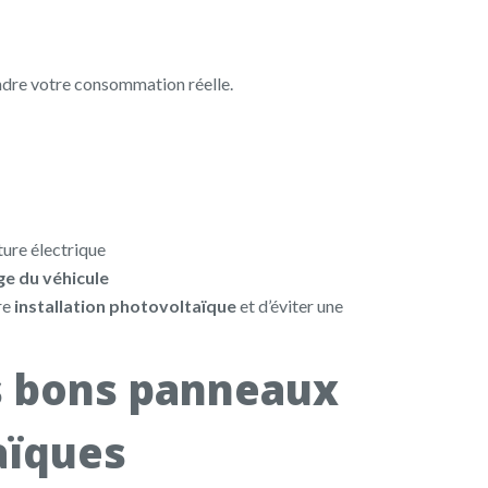
ndre votre consommation réelle.
n
ture électrique
ge du véhicule
re
installation photovoltaïque
et d’éviter une
es bons panneaux
aïques