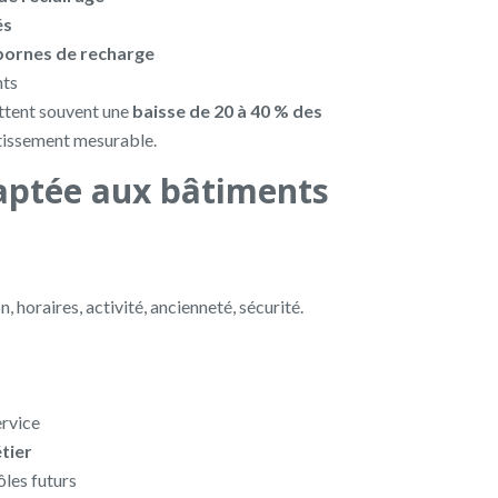
és
bornes de recharge
nts
ettent souvent une
baisse de 20 à 40 % des
stissement mesurable.
aptée aux bâtiments
 horaires, activité, ancienneté, sécurité.
ervice
tier
ôles futurs