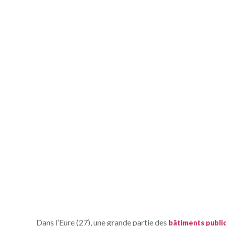
des bâtiments pu
majeur dans l’Eu
Dans l’Eure (27), une grande partie des
bâtiments publi