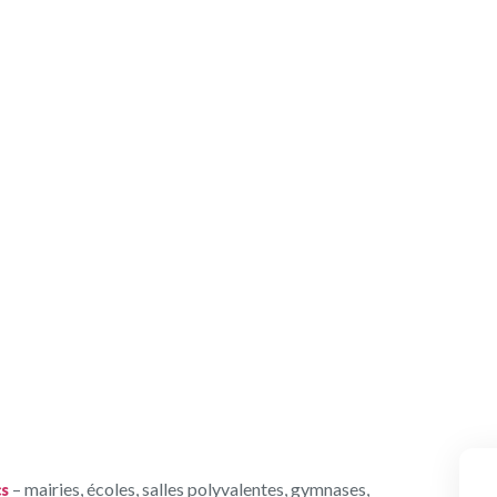
blics est un enjeu
re ?
– mairies, écoles, salles polyvalentes, gymnases,
cs