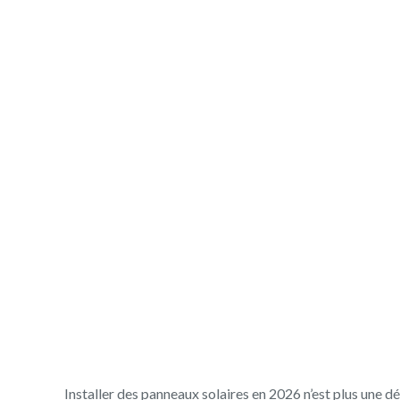
photovoltaïques
9 kWc : ce qui c
Installer des panneaux solaires en 2026 n’est plus une 