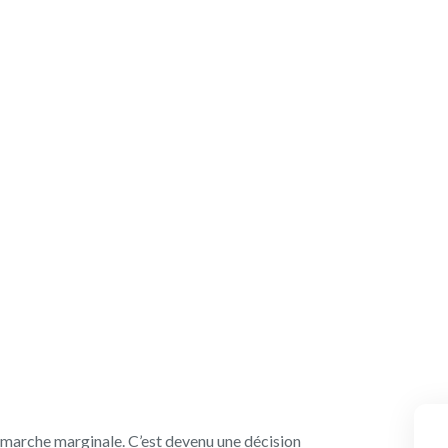
 bas carbone de 3 à
hange vraiment
démarche marginale. C’est devenu une décision