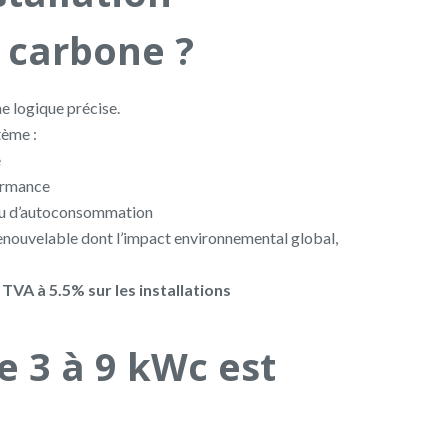
 carbone ?
ne logique précise.
tème :
e
formance
 ou d’autoconsommation
 renouvelable dont l’impact environnemental global,
a
TVA à 5.5% sur les installations
e 3 à 9 kWc est